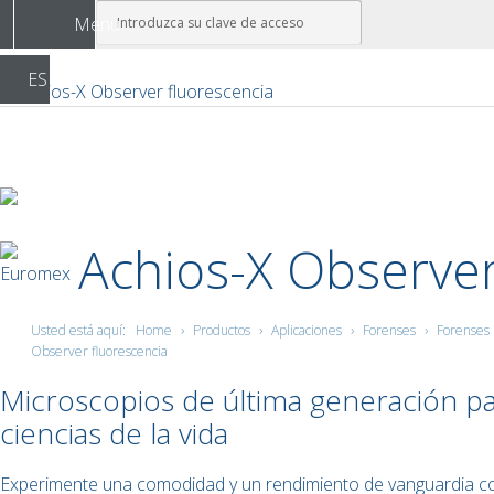
Menu
ES
Achios-X Observer
›
›
›
›
Usted está aquí:
Home
Productos
Aplicaciones
Forenses
Forenses 
Observer fluorescencia
Microscopios de última generación pa
ciencias de la vida
Experimente una comodidad y un rendimiento de vanguardia co